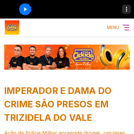
MENU
IMPERADOR E DAMA DO
CRIME SÃO PRESOS EM
TRIZIDELA DO VALE
Ação da Polícia Militar apreende drogas, celulares,