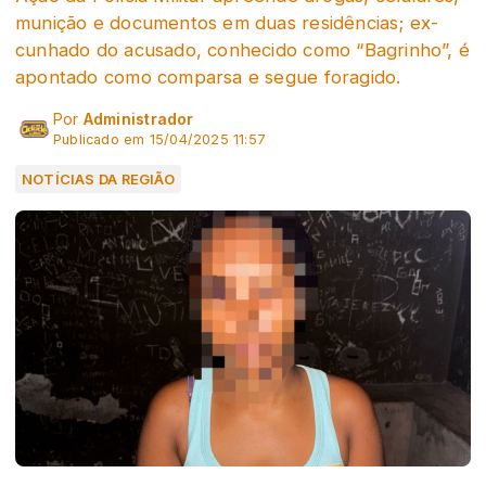
munição e documentos em duas residências; ex-
cunhado do acusado, conhecido como “Bagrinho”, é
apontado como comparsa e segue foragido.
Por
Administrador
Publicado em 15/04/2025 11:57
NOTÍCIAS DA REGIÃO