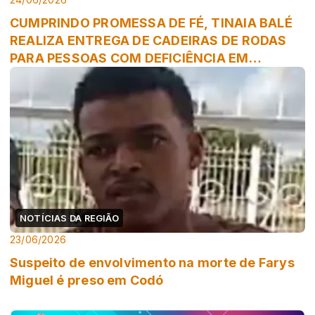
CUMPRINDO PROMESSA DE FÉ, TINAIA BALÉ
REALIZA ENTREGA DE CADEIRAS DE RODAS
PARA PESSOAS COM DEFICIÊNCIA EM
TRIZIDELA ...
NOTÍCIAS DA REGIÃO
23/06/2026
Suspeito de envolvimento na morte de Farys
Miguel é preso em Codó