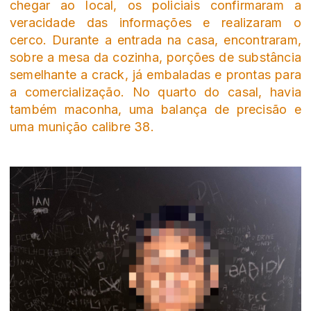
chegar ao local, os policiais confirmaram a
veracidade das informações e realizaram o
cerco. Durante a entrada na casa, encontraram,
sobre a mesa da cozinha, porções de substância
semelhante a crack, já embaladas e prontas para
a comercialização. No quarto do casal, havia
também maconha, uma balança de precisão e
uma munição calibre 38.