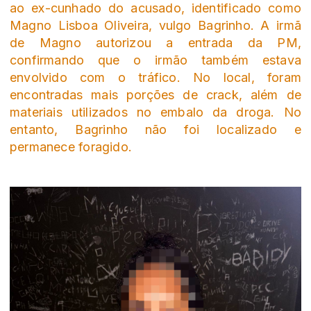
ao ex-cunhado do acusado, identificado como
Magno Lisboa Oliveira, vulgo Bagrinho. A irmã
de Magno autorizou a entrada da PM,
confirmando que o irmão também estava
envolvido com o tráfico. No local, foram
encontradas mais porções de crack, além de
materiais utilizados no embalo da droga. No
entanto, Bagrinho não foi localizado e
permanece foragido.