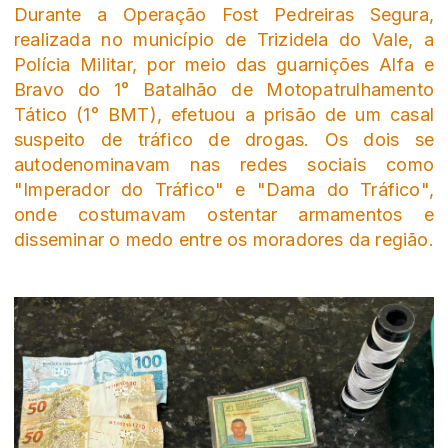
Durante a Operação Fost Pedreiras Segura,
realizada no município de Trizidela do Vale, a
Polícia Militar, por meio das guarnições Alfa e
Bravo do 1° Batalhão de Motopatrulhamento
Tático (1° BMT), efetuou a prisão de um casal
suspeito de tráfico de drogas. Os dois se
autodenominavam nas redes sociais como
"Imperador do Tráfico" e "Dama do Tráfico",
onde costumavam ostentar armamentos e
disseminar o medo entre os moradores da região.