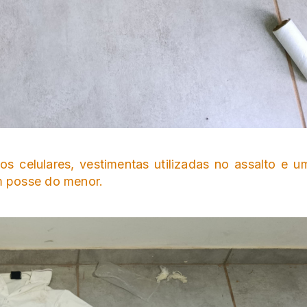
os celulares, vestimentas utilizadas no assalto e u
m posse do menor.