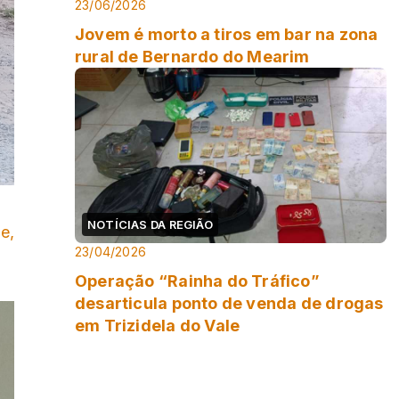
23/06/2026
Jovem é morto a tiros em bar na zona
rural de Bernardo do Mearim
NOTÍCIAS DA REGIÃO
e,
23/04/2026
Operação “Rainha do Tráfico”
desarticula ponto de venda de drogas
em Trizidela do Vale