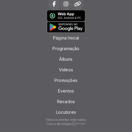
Página Inicial
Programação
Álbuns
Vídeos
Promoções
Eventos
Recados
Locutores
Todos os direitos reservados.
Com a tecnologia