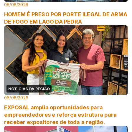
06/08/2026
HOMEM É PRESO POR PORTE ILEGAL DE ARMA
DE FOGO EM LAGO DA PEDRA
NOTÍCIAS DA REGIÃO
06/08/2026
EXPOSAL amplia oportunidades para
empreendedores e reforça estrutura para
receber expositores de toda a região.