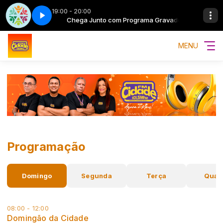
19:00 - 20:00
ograma Gravado
Chega Junto com Programa Gravado
MENU
Programação
Domingo
Segunda
Terça
Quar
08:00 - 12:00
Domingão da Cidade