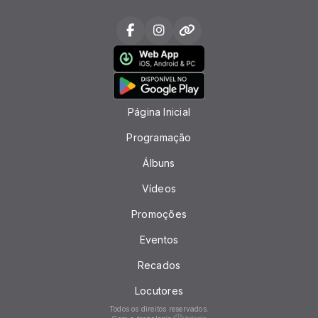
Página Inicial
Programação
Álbuns
Vídeos
Promoções
Eventos
Recados
Locutores
Todos os direitos reservados.