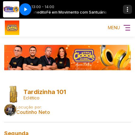
13:00 - 14:00
tuário de São Benedito
Fé em Movimento com Santuário de São Benedit
MENU
Tardizinha 101
Eclético
Locução por:
Coutinho Neto
Segunda