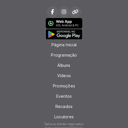
Página Inicial
Programação
Álbuns
Vídeos
Promoções
Eventos
Recados
Locutores
Todos os direitos reservados.